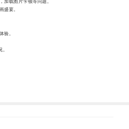
，加载图片卡顿等问题。
画盛宴。
体验。
况。