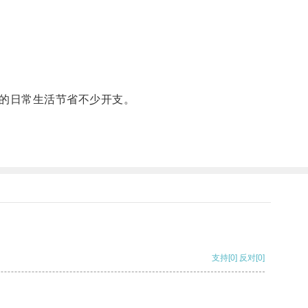
的日常生活节省不少开支。
支持
[0]
反对
[0]