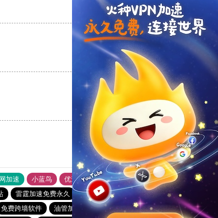
支持
[0]
反对
[0]
支持
[0]
反对
[0]
支持
[0]
反对
[0]
外网加速
小蓝鸟
优途加速器官网
风驰加速器
旋风加速器
站
雷霆加速免费永久
手机外国加速器官网
一元机场
免费跨墙软件
油管加速器
酷通加速器
一元机场