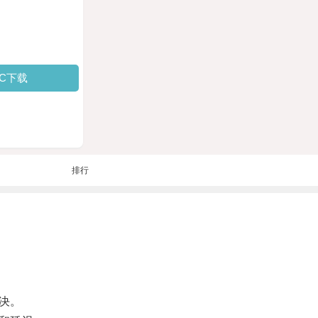
PC下载
排行
决。