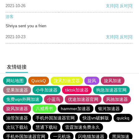
2021-10-26
支持
[0]
反对
[0]
游客
Shriya sent you a frien
2021-10-23
支持
[0]
反对
[0]
友情链接
网站地图
QuickQ
旋风加速度器
旋风
旋风加速
坚果加速器
小牛加速器
tiktok加速器
狗急加速器官网
免费vqn外网加速
小蓝鸟
优途加速器官网
风驰加速器
旋风加速器
八戒看书
hammer加速器
银河加速器
油管加速器
手机外国加速器官网
快连vn破解版
quickq
次玩下载站
慧通下载站
雷霆加速免费永久
手机外国加速器官网
一元机场
闪电猫加速器
黑洞加速